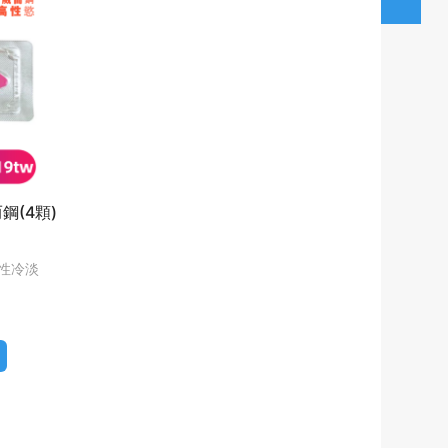
而鋼(4顆)
性冷淡