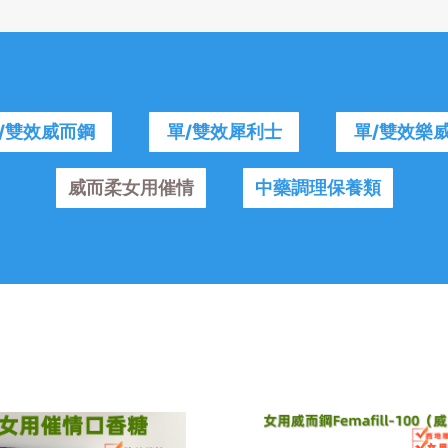
/雙效威而鋼
單/雙效犀利士
單/雙效樂
威而柔女用催情
中藥調理保養類