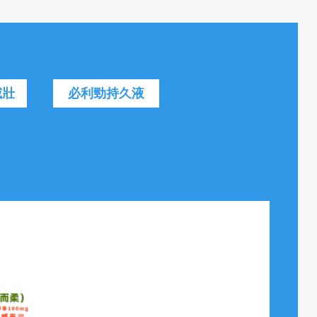
威壯
必利勁持久液