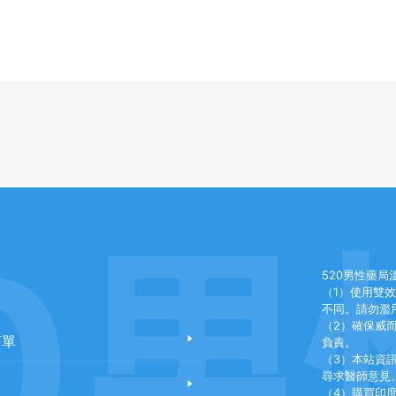
0男
520男性藥局
（1）使用雙
不同。請勿濫
（2）確保威
訂單
負責。
（3）本站資
尋求醫師意見
（4）購買印