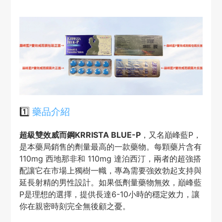
1️⃣
藥品介紹
超級雙效威而鋼KRRISTA BLUE-P
，又名巔峰藍P，
是本藥局銷售的劑量最高的一款藥物。每顆藥片含有
110mg 西地那非和 110mg 達泊西汀，兩者的超強搭
配讓它在市場上獨樹一幟，專為需要強效勃起支持與
延長射精的男性設計。如果低劑量藥物無效，巔峰藍
P是理想的選擇，提供長達6-10小時的穩定效力，讓
你在親密時刻完全無後顧之憂。