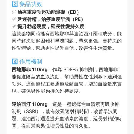
2️⃣ 藥品功效
✅
治療重度勃起功能障礙（ED）
✅
延遲射精，治療重度早洩（PE）
✅
提升勃起硬度，延長性愛持久度
這款藥物同時擁有西地那非與達泊西汀兩種成分，能
同時解決勃起困難和早洩問題，帶來更強、更持久的
性愛體驗，幫助男性提升自信，改善性生活質量。
3️⃣ 作用機制
西地那非 110mg
：作為 PDE-5 抑制劑，西地那非
能促進陰莖的血液流動，幫助男性在性刺激下達到強
勃起。這個過程主要通過放鬆血管，增加血流量來實
現，確保男性能夠持久維持硬度。
達泊西汀 110mg
：這是一種選擇性血清素再吸收抑
制劑（SSRI），能有效延遲射精時間，改善早洩問
題。達泊西汀通過提升血清素的濃度，延長射精的時
間，從而幫助男性增長性愛的持久度。