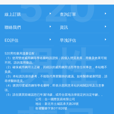
520
線上訂購
查詢訂單
聯絡我們
資訊
ED評估
早洩評估
男性
520男性藥局溫馨提醒：
（1）使用雙效威而鋼等學名藥時請謹慎，因個人體質差異，用量及效果可能
不同。請勿濫用藥品。
（2）確保威而鋼用法正確，因錯誤的威而鋼用法而導致任何事故，本站概不
負責。
（3）本站資訊僅供參考，不能取代專業醫師的建議。如有醫療健康問題，請
尋求醫師意見。
（4）購買印度威而鋼等學名藥時，即表示您同意本站的相關說明及注意事
項。
（5）請在購買前確認您已年滿18歲，或符合當地法律規定的法定年齡。。
公司：合一國際貿易有限公司
地址：新北市土城區承天路26號
衛署醫藥字第011826號