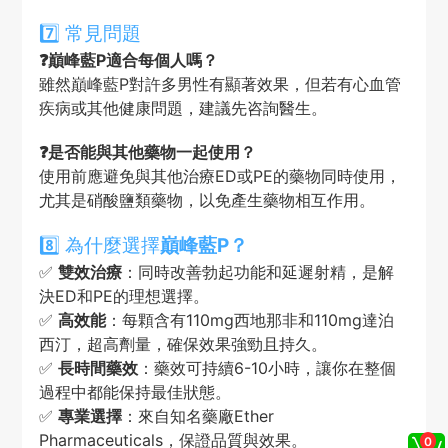
7️⃣ 常見問題
❓巔峰藍P適合每個人嗎？
雖然巔峰藍P對許多男性有顯著效果，但若有心血管
疾病或其他健康問題，建議先咨詢醫生。
❓是否能與其他藥物一起使用？
使用前應避免與其他治療ED或PE的藥物同時使用，
尤其是硝酸鹽類藥物，以免產生藥物相互作用。
8️⃣ 為什麼選擇
巔峰藍P？
✅
雙效治療
：同時改善勃起功能和延遲射精，是解
決ED和PE的理想選擇。
✅
高效能
：每顆含有110mg西地那非和110mg達泊
西汀，超高劑量，確保效果強勁且持久。
✅
長時間藥效
：藥效可持續6-10小時，讓你在整個
過程中都能保持最佳狀態。
✅
專業選擇
：來自知名藥廠Ether
Pharmaceuticals，保證品質與效果。