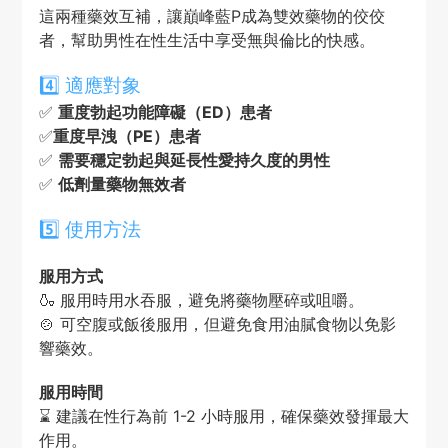
這兩種藥效互補，讓巔峰藍P成為雙效藥物的佼佼
者，幫助男性在性生活中享受無與倫比的快感。
4️⃣ 適應對象
✅
重度勃起功能障礙（ED）患者
✅
重度早洩（PE）患者
✅
需要穩定勃起與延長性愛持久度的男性
✅
低劑量藥物無效者
5️⃣ 使用方法
服用方式
🍶 服用時用水吞服，避免將藥物壓碎或咀嚼。
🍲 可空腹或飯後服用，但避免食用油膩食物以免影
響藥效。
服用時間
⌛ 建議在性行為前 1-2 小時服用，確保藥效發揮最大
作用。